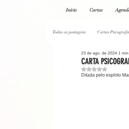
Início
Cartas
Agenda
Todas as postagens
Cartas Psicograf
23 de ago. de 2024
1 min 
Cartas Psicografadas 2023
Car
CARTA PSICOGRAF
Avaliado com NaN de
Ditada pelo espírito Ma
Cartas Psicografadas 2020
Blo
Reportagem Jornal O Globo