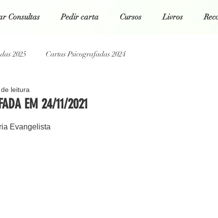
r Consultas
Pedir carta
Cursos
Livros
Rec
adas 2025
Cartas Psicografadas 2024
de leitura
tas Psicografadas 2022
Cartas Psicografadas 2021
ADA EM 24/11/2021
 5 estrelas.
ria Evangelista
g Espiritual
Poesias da Alma
Cartas Psicografadas 2026