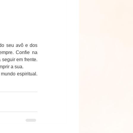
 do seu avô e dos 
empre. Confie na 
 seguir em frente. 
mprir a sua.
undo espiritual. 