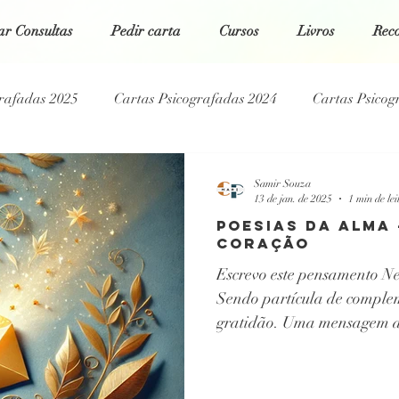
r Consultas
Pedir carta
Cursos
Livros
Rec
grafadas 2025
Cartas Psicografadas 2024
Cartas Psicog
Cartas Psicografadas 2021
Cartas Psicografadas 2020
Samir Souza
13 de jan. de 2025
1 min de lei
POESIAS DA ALMA
icografadas 2026
Reportagem Jornal O Globo
CORAÇÃO
Escrevo este pensamento Ne
Sendo partícula de compl
gratidão. Uma mensagem d