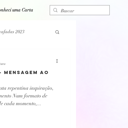
onheci uma Carta
rafadas 2023
Blog Espiritual
tura
 - MENSAGEM AO
sta repentina inspiração,
emento Num formato de
e cada momento,...