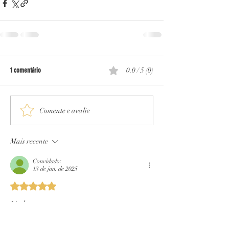
1 comentário
0.0 / 5 (0)
Comente e avalie
Mais recente
Convidado:
13 de jan. de 2025
Avaliado com 5 de 5 estrelas.
Lindo.....
Curtir
Responder