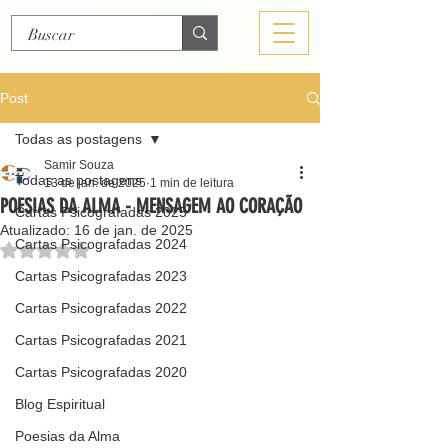
Post
Todas as postagens
Samir Souza
Todas as postagens
13 de jan. de 2025
1 min de leitura
POESIAS DA ALMA - MENSAGEM AO CORAÇÃO
Cartas Psicografadas 2025
Atualizado:
16 de jan. de 2025
Cartas Psicografadas 2024
Avaliado com NaN de 5 estrelas.
Cartas Psicografadas 2023
Cartas Psicografadas 2022
Cartas Psicografadas 2021
Cartas Psicografadas 2020
Blog Espiritual
Poesias da Alma