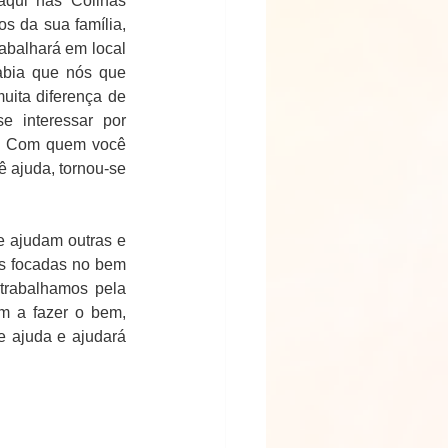
aqui nas Colinas 
 da sua família, 
abalhará em local 
abia que nós que 
ita diferença de 
interessar por 
o. Com quem você 
ajuda, tornou-se 
 ajudam outras e 
as focadas no bem 
rabalhamos pela 
m a fazer o bem, 
e ajuda e ajudará 