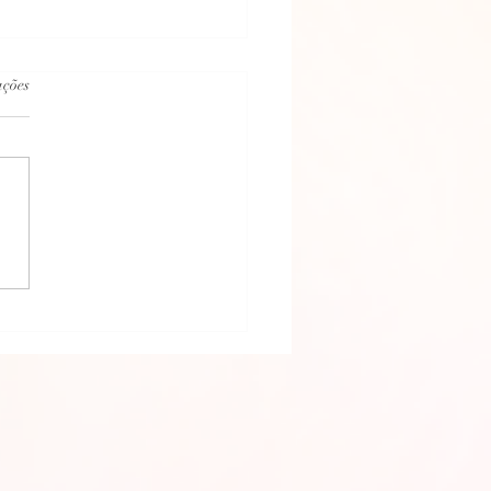
.
ações
psicografada dia 06/11/2024 da vó
para neto Gabriel