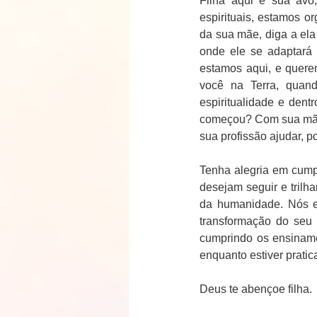
Filha aqui é sua avó,
espirituais, estamos o
da sua mãe, diga a ela 
onde ele se adaptará 
estamos aqui, e quere
você na Terra, quan
espiritualidade e den
começou? Com sua mãe 
sua profissão ajudar, po
Tenha alegria em cump
desejam seguir e trilh
da humanidade. Nós e
transformação do seu 
cumprindo os ensinamen
enquanto estiver pratic
Deus te abençoe filha.