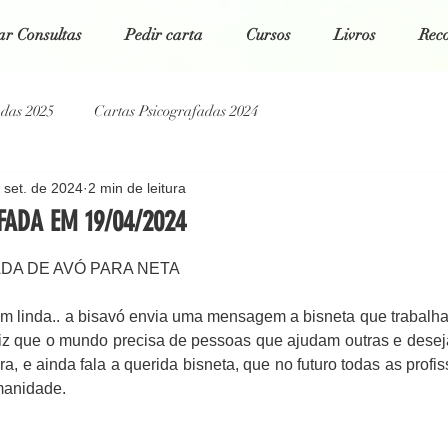
r Consultas
Pedir carta
Cursos
Livros
Rec
adas 2025
Cartas Psicografadas 2024
 set. de 2024
2 min de leitura
tas Psicografadas 2022
Cartas Psicografadas 2021
ADA EM 19/04/2024
 5 estrelas.
DA DE AVÓ PARA NETA
g Espiritual
Poesias da Alma
Cartas Psicografadas 2026
 linda.. a bisavó envia uma mensagem a bisneta que trabalha
diz que o mundo precisa de pessoas que ajudam outras e desejam
, e ainda fala a querida bisneta, que no futuro todas as profis
manidade.