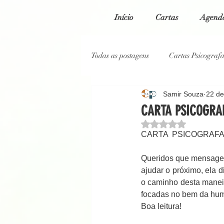
Início
Cartas
Agenda
Todas as postagens
Cartas Psicograf
Samir Souza
22 de
Cartas Psicografadas 2023
Car
CARTA PSICOGRAF
Avaliado com NaN de
CARTA  PSICOGRAFA
Cartas Psicografadas 2020
Blo
Queridos que mensagem
ajudar o próximo, ela 
Reportagem Jornal O Globo
o caminho desta maneira
focadas no bem da hu
Boa leitura!