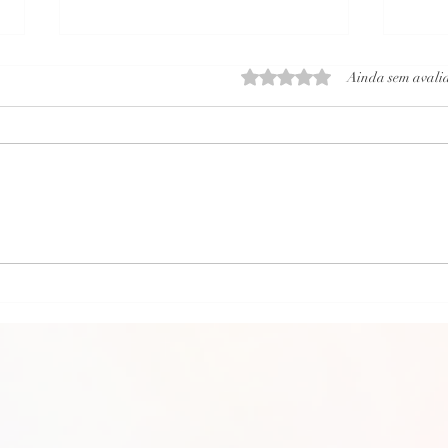
Avaliado com 0 de 5 estrelas
Ainda sem avali
CARTA PSICOGRAFADA DIA 18/11/2024 da
Carta 
vó Marieta para Neta
Célia 