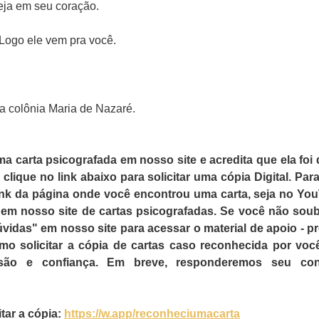
eja em seu coração.
 Logo ele vem pra você.
da colônia Maria de Nazaré.
 carta psicografada em nosso site e acredita que ela foi 
lique no link abaixo para solicitar uma cópia Digital. Para f
link da página onde você encontrou uma carta, seja no Yo
 em nosso site de cartas psicografadas. Se você não soub
úvidas" em nosso site para acessar o material de apoio - pr
o solicitar a cópia de cartas caso reconhecida por voc
são e confiança. Em breve, responderemos seu con
tar a cópia: 
https://w.app/reconheciumacarta