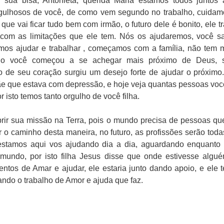
 sua bisa, Antonieta, querida Maria estamos todos juntos 
rgulhosos de você, de como vem segundo no trabalho, cuidamos
que vai ficar tudo bem com irmão, o futuro dele é bonito, ele tr
com as limitações que ele tem. Nós os ajudaremos, você s
mos ajudar e trabalhar , começamos com a família, não tem mu
do você começou a se achegar mais próximo de Deus, se 
tro de seu coração surgiu um desejo forte de ajudar o próxim
que estava com depressão, e hoje veja quantas pessoas você 
r isto temos tanto orgulho de você filha.
rir sua missão na Terra, pois o mundo precisa de pessoas que
ar o caminho desta maneira, no futuro, as profissões serão tod
stamos aqui vos ajudando dia a dia, aguardando enquanto t
mundo, por isto filha Jesus disse que onde estivesse algué
tos de Amar e ajudar, ele estaria junto dando apoio, e ele t
ando o trabalho de Amor e ajuda que faz.