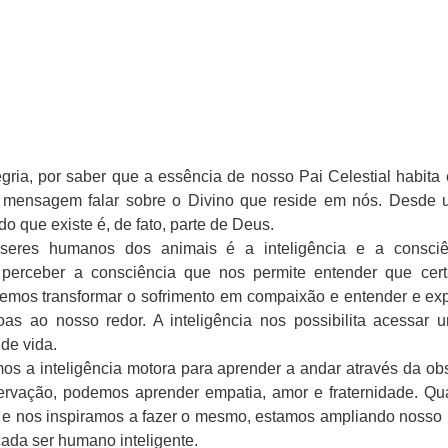
ria, por saber que a essência de nosso Pai Celestial habita 
mensagem falar sobre o Divino que reside em nós. Desde u
 que existe é, de fato, parte de Deus.
seres humanos dos animais é a inteligência e a consciên
 perceber a consciência que nos permite entender que cert
demos transformar o sofrimento em compaixão e entender e exp
s ao nosso redor. A inteligência nos possibilita acessar u
de vida.
os a inteligência motora para aprender a andar através da ob
servação, podemos aprender empatia, amor e fraternidade. Q
e nos inspiramos a fazer o mesmo, estamos ampliando nosso ní
cada ser humano inteligente.