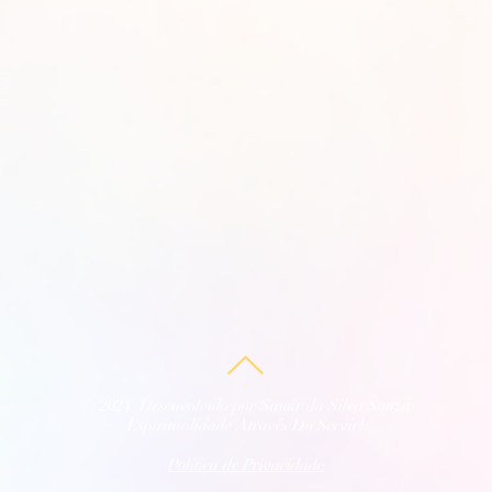
© 2024 Desenvolvido por Samir da Silva Souza
Espiritualidade Através Do Servir!
Política de Privacidade