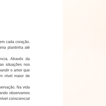
em cada coração. 
ma plantinha até 
cia. Através da 
as situações nos 
andir o amor que 
m nível maior de 
servação. Na vida 
uando observamos 
vel consciencial 