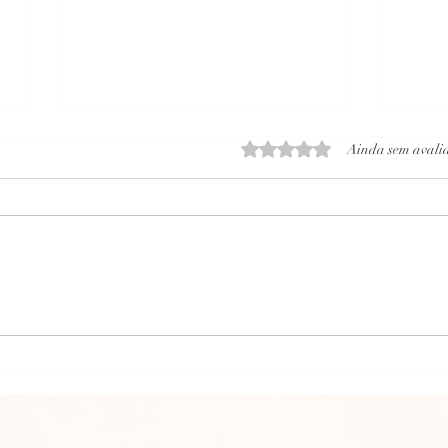
Avaliado com 0 de 5 estrelas
Ainda sem avali
CARTA
CARTA PSICOGRAFADA EM 06/09/2021