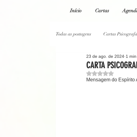
Início
Cartas
Agenda
Todas as postagens
Cartas Psicograf
23 de ago. de 2024
1 min 
Cartas Psicografadas 2023
Car
CARTA PSICOGRAF
Avaliado com NaN de
Mensagem do Espírito 
Cartas Psicografadas 2020
Blo
Reportagem Jornal O Globo