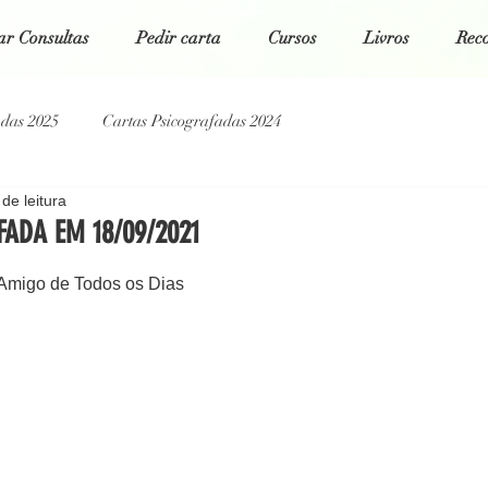
r Consultas
Pedir carta
Cursos
Livros
Rec
adas 2025
Cartas Psicografadas 2024
de leitura
tas Psicografadas 2022
Cartas Psicografadas 2021
ADA EM 18/09/2021
 5 estrelas.
Amigo de Todos os Dias
g Espiritual
Poesias da Alma
Cartas Psicografadas 2026