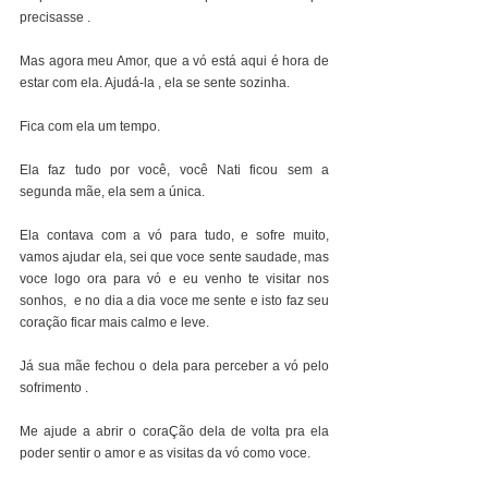
precisasse .
Mas agora meu Amor, que a vó está aqui é hora de 
estar com ela. Ajudá-la , ela se sente sozinha.
Fica com ela um tempo.
Ela faz tudo por você, você Nati ficou sem a 
segunda mãe, ela sem a única.
Ela contava com a vó para tudo, e sofre muito, 
vamos ajudar ela, sei que voce sente saudade, mas 
voce logo ora para vó e eu venho te visitar nos 
sonhos,  e no dia a dia voce me sente e isto faz seu 
coração ficar mais calmo e leve.
Já sua mãe fechou o dela para perceber a vó pelo 
sofrimento .
Me ajude a abrir o coraÇão dela de volta pra ela 
poder sentir o amor e as visitas da vó como voce.