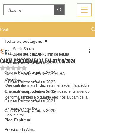
Post
Todas as postagens
Samir Souza
Todas as postagens
13 de set. de 2024
1 min de leitura
CARTA PSICOGRAFADA EM 02/08/2024
Cartas Psicografadas 2025
Avaliado com NaN de 5 estrelas.
Cartas Psicografadas 2024
CARTA DE AVÓ PARA NETA E FILHA
Queridos, 
Cartas Psicografadas 2023
Que cartinha mais linda.. esta mensagem fala sobre 
Cartas Psicografadas 2022
o acesso que podemos ter ao nosso ente querido 
de forma simples e o quanto eles nos ajudam de lá.. 
Cartas Psicografadas 2021
Aguenta o coração! 
Cartas Psicografadas 2020
Boa leitura!
Blog Espiritual
Poesias da Alma