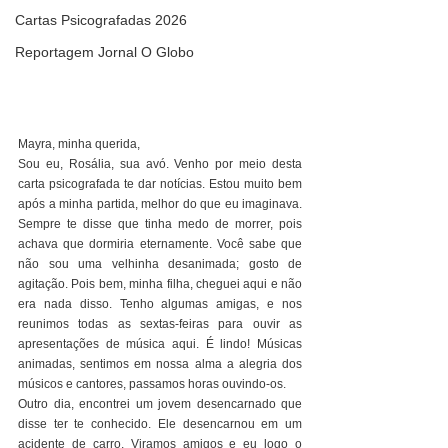
Cartas Psicografadas 2026
Reportagem Jornal O Globo
Mayra, minha querida,
Sou eu, Rosália, sua avó. Venho por meio desta 
carta psicografada te dar notícias. Estou muito bem 
após a minha partida, melhor do que eu imaginava. 
Sempre te disse que tinha medo de morrer, pois 
achava que dormiria eternamente. Você sabe que 
não sou uma velhinha desanimada; gosto de 
agitação. Pois bem, minha filha, cheguei aqui e não 
era nada disso. Tenho algumas amigas, e nos 
reunimos todas as sextas-feiras para ouvir as 
apresentações de música aqui. É lindo! Músicas 
animadas, sentimos em nossa alma a alegria dos 
músicos e cantores, passamos horas ouvindo-os.
Outro dia, encontrei um jovem desencarnado que 
disse ter te conhecido. Ele desencarnou em um 
acidente de carro. Viramos amigos e eu logo o 