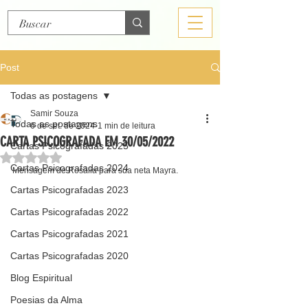
Post
Todas as postagens
Samir Souza
Todas as postagens
6 de set. de 2024
1 min de leitura
CARTA PSICOGRAFADA EM 30/05/2022
Cartas Psicografadas 2025
Avaliado com NaN de 5 estrelas.
Cartas Psicografadas 2024
Mensagem de Rosália para sua neta Mayra.
Cartas Psicografadas 2023
Cartas Psicografadas 2022
Cartas Psicografadas 2021
Cartas Psicografadas 2020
Blog Espiritual
Poesias da Alma