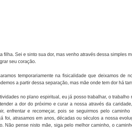
 filha. Sei e sinto sua dor, mas venho através dessa simples m
grar seu coração.
ramos temporariamente na fisicalidade que deixamos de no
endemos a partir dessa separação, mas mãe onde tem dor há t
vidades no plano espiritual, eu já posso trabalhar, o trabalho 
tender a dor do próximo e curar a nossa através da caridade,
ir, enfrentar e recomeçar, pois se seguirmos pelo caminho 
 já foi, atrasamos em anos, décadas ou séculos a nossa evol
lo. Não pense nisto mãe, siga pelo melhor caminho, o caminho