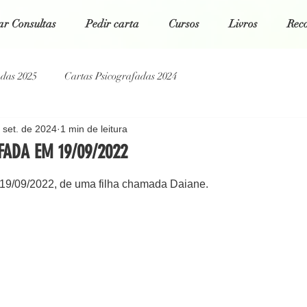
r Consultas
Pedir carta
Cursos
Livros
Rec
adas 2025
Cartas Psicografadas 2024
 set. de 2024
1 min de leitura
tas Psicografadas 2022
Cartas Psicografadas 2021
ADA EM 19/09/2022
 5 estrelas.
 19/09/2022, de uma filha chamada Daiane.
g Espiritual
Poesias da Alma
Cartas Psicografadas 2026