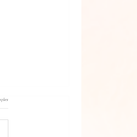
.
ações