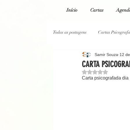
Início
Cartas
Agenda
Todas as postagens
Cartas Psicograf
Samir Souza
12 de
Cartas Psicografadas 2023
Car
CARTA PSICOGRAF
Avaliado com NaN de
Carta psicografada dia
Cartas Psicografadas 2020
Blo
Reportagem Jornal O Globo