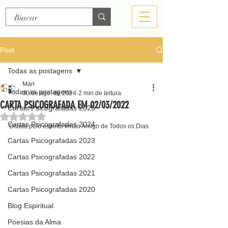
Post
Todas as postagens
Mari
Todas as postagens
30 de ago. de 2024
2 min de leitura
CARTA PSICOGRAFADA EM 02/03/2022
Cartas Psicografadas 2025
Avaliado com NaN de 5 estrelas.
Cartas Psicografadas 2024
Ditada pelo espírito Irmão Amigo de Todos os Dias
Cartas Psicografadas 2023
Cartas Psicografadas 2022
Cartas Psicografadas 2021
Cartas Psicografadas 2020
Blog Espiritual
Poesias da Alma