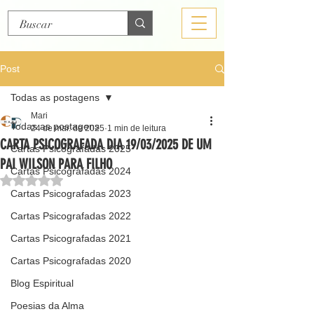
Post
Todas as postagens
Mari
Todas as postagens
24 de mar. de 2025
1 min de leitura
CARTA PSICOGRAFADA DIA 19/03/2025 DE UM
Cartas Psicografadas 2025
PAI WILSON PARA FILHO
Cartas Psicografadas 2024
Avaliado com NaN de 5 estrelas.
Cartas Psicografadas 2023
Cartas Psicografadas 2022
Cartas Psicografadas 2021
Cartas Psicografadas 2020
Blog Espiritual
Poesias da Alma