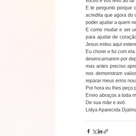
vocês e vos levo ao lar 
E te pergunto porque 
acredita que agora do 
poder ajudar a quem n
E como mudar e ser um
para ajudar de coraçã
Jesus estou aqui este
Eu chorei e fui com ela
desencarnarem por depe
mas antes preciso apr
nos demonstram valios
reparar meus erros nout
Por hora eu lhes peço 
Envio abraços a toda m
De sua mãe e avó.
Lidya Aparecida Djalm