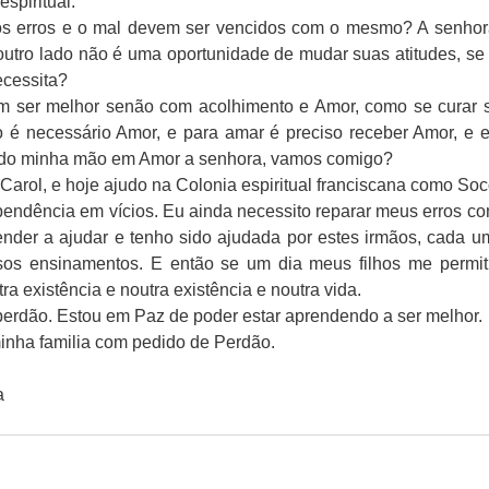
espiritual.
os erros e o mal devem ser vencidos com o mesmo? A senhor
outro lado não é uma oportunidade de mudar suas atitudes, se c
ecessita?
 ser melhor senão com acolhimento e Amor, como se curar s
o é necessário Amor, e para amar é preciso receber Amor, e
ndo minha mão em Amor a senhora, vamos comigo?
 Carol, e hoje ajudo na Colonia espiritual franciscana como Soco
ndência em vícios. Eu ainda necessito reparar meus erros com
ender a ajudar e tenho sido ajudada por estes irmãos, cada u
os ensinamentos. E então se um dia meus filhos me permiti
ra existência e noutra existência e noutra vida.
perdão. Estou em Paz de poder estar aprendendo a ser melhor.
inha familia com pedido de Perdão.
a