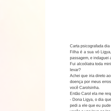
Carta psicografada dia
Filha é a sua vó Ligy
passagem, e indaguei a 
Fui alcoólatra toda mi
levar?
Achei que iria direto a
doença por meus erros
você Carolsinha.
Então Carol ela me re
- Dona Ligya, o dia qu
pedi a ele que eu pudes