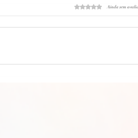
Avaliado com 0 de 5 estrelas
Ainda sem avali
CARTA PSICOGRAFADA 30/06/2026 DE
CARTA
UM PAI PARA FILHA
UMA M