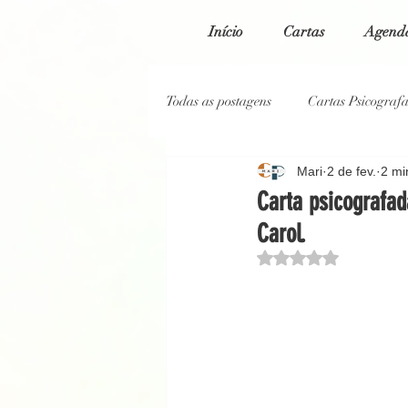
Início
Cartas
Agenda
Todas as postagens
Cartas Psicograf
Mari
2 de fev.
2 mi
Cartas Psicografadas 2023
Car
Carta psicografa
Carol.
Cartas Psicografadas 2020
Blo
Avaliado com NaN de
Reportagem Jornal O Globo