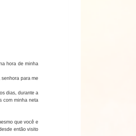
na hora de minha 
a senhora para me 
os dias, durante a 
s com minha neta 
 mesmo que você e 
esde então visito 