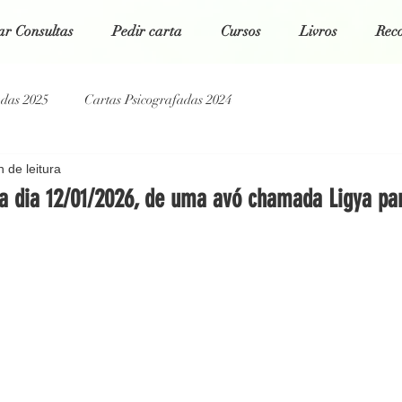
r Consultas
Pedir carta
Cursos
Livros
Rec
adas 2025
Cartas Psicografadas 2024
n de leitura
tas Psicografadas 2022
Cartas Psicografadas 2021
da dia 12/01/2026, de uma avó chamada Ligya pa
g Espiritual
Poesias da Alma
Cartas Psicografadas 2026
 5 estrelas.