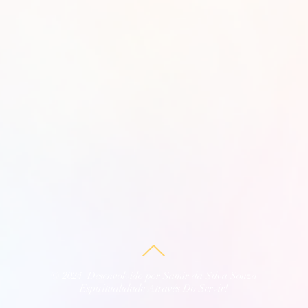
© 2024 Desenvolvido por Samir da Silva Souza
Espiritualidade Através Do Servir!