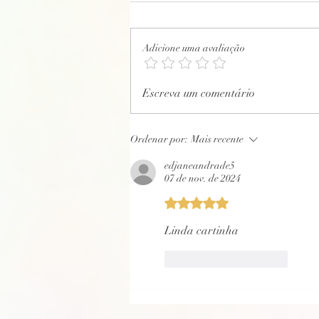
Adicione uma avaliação
CARTA PSICOGRFADA DIA 18/11/2024 de
Escreva um comentário
um filho Gustavo para Mãe.
Ordenar por:
Mais recente
edjaneandrade5
07 de nov. de 2024
Avaliado com 5 de 5 estrelas.
Linda cartinha 
Curtir
Responder