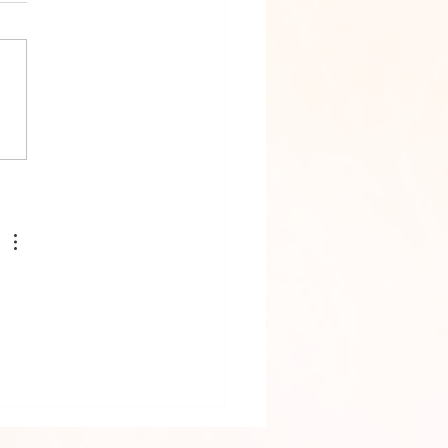
psicografada dia 06/11/2024 da vó
para neto Gabriel