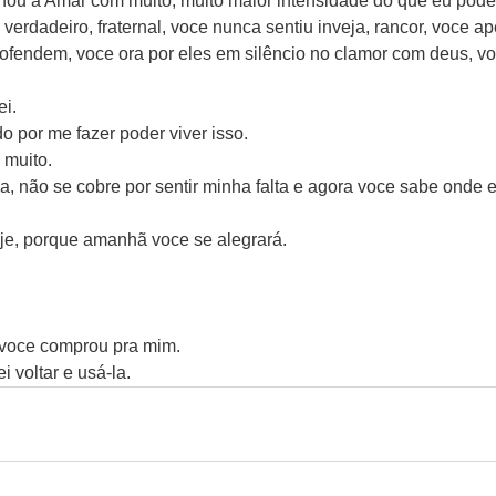
ou a Amar com muito, muito maior intensidade do que eu poder
erdadeiro, fraternal, voce nunca sentiu inveja, rancor, voce a
fendem, voce ora por eles em silêncio no clamor com deus, vo
ei.
o por me fazer poder viver isso.
muito.
 não se cobre por sentir minha falta e agora voce sabe onde e
je, porque amanhã voce se alegrará.
voce comprou pra mim.
i voltar e usá-la.