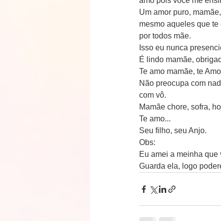
amo pois voce me ensin
Um amor puro, mamãe, v
mesmo aqueles que te o
por todos mãe.
Isso eu nunca presenci
É lindo mamãe, obrigad
Te amo mamãe, te Amo 
Não preocupa com nada,
com vô.
Mamãe chore, sofra, ho
Te amo...
Seu filho, seu Anjo.
Obs:
Eu amei a meinha que 
Guarda ela, logo podere