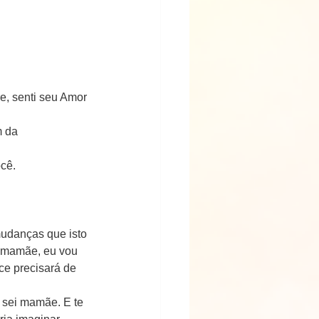
e, senti seu Amor 
 da 
ocê.
mudanças que isto 
 mamãe, eu vou 
ce precisará de 
sei mamãe. E te 