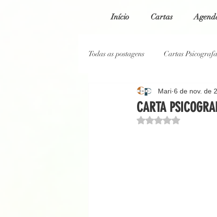
Início
Cartas
Agenda
Todas as postagens
Cartas Psicograf
Mari
6 de nov. de 
Cartas Psicografadas 2023
Car
CARTA PSICOGRAF
Avaliado com NaN de
Cartas Psicografadas 2020
Blo
Reportagem Jornal O Globo