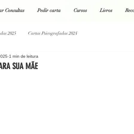
r Consultas
Pedir carta
Cursos
Livros
Rec
adas 2025
Cartas Psicografadas 2024
2025
1 min de leitura
tas Psicografadas 2022
Cartas Psicografadas 2021
PARA SUA MÃE
 5 estrelas.
g Espiritual
Poesias da Alma
Cartas Psicografadas 2026