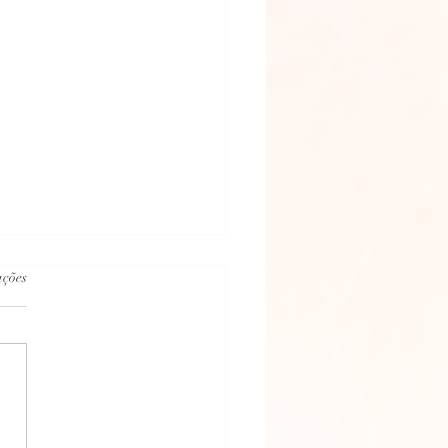
.
ações
 DO FILHO WESLEY PARA MÃE