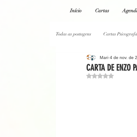
Início
Cartas
Agenda
Todas as postagens
Cartas Psicograf
Mari
4 de nov. de 
Cartas Psicografadas 2023
Car
CARTA DE ENZO 
Avaliado com NaN de
Cartas Psicografadas 2020
Blo
Reportagem Jornal O Globo