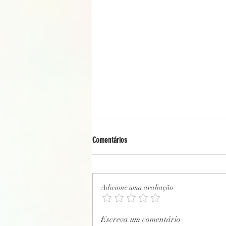
Comentários
Adicione uma avaliação
CARTA PSICOGRAFADA DIA 24/12/2025
Escreva um comentário