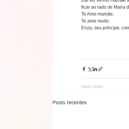
Daí eu venho mamãe te 
ficar ao lado de Maria 
Te Amo mamãe.
Te amo muito.
Enzo, seu príncipe, c
Posts recentes