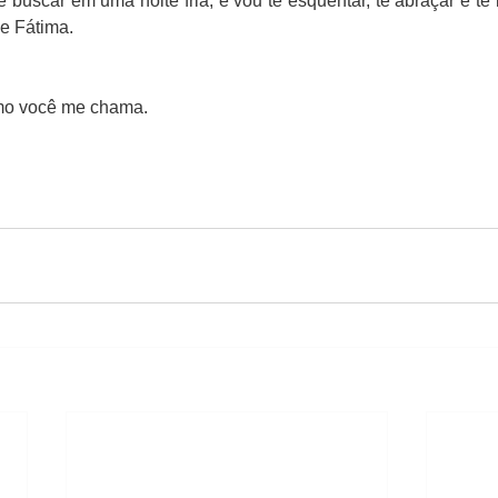
buscar em uma noite fria, e vou te esquentar, te abraçar e te 
de Fátima.
omo você me chama.