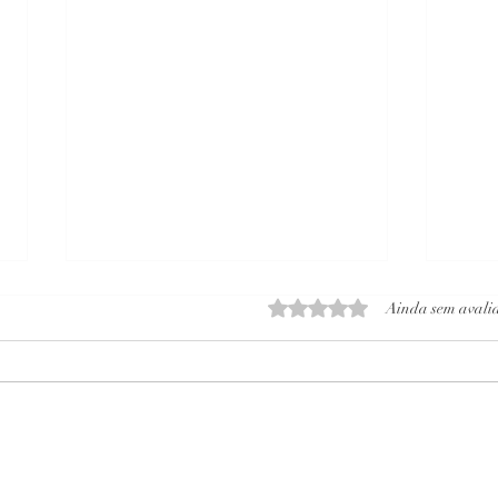
Avaliado com 0 de 5 estrelas
Ainda sem avali
CARTA
Carta Psicografada dia 26/11/2025 de